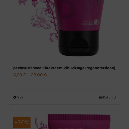
tootelehel.
peclavus® hand Kätekreem kibuvitsaga (regeneratsioon)
Hinnavahemik:
5,60
€
–
28,00
€
5,60 €
kuni
Vali
Detailid
Sellel
28,00 €
tootel
on
-20%
mitu