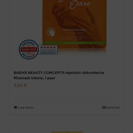
BAEHR BEAUTY CONCEPT® Apelsini-sidrunheina
fliismask kätele, 1 paar
3,50
€
Lisa korvi
Detailid