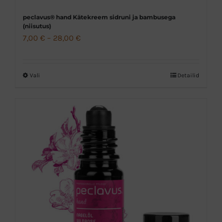
peclavus® hand Kätekreem sidruni ja bambusega
(niisutus)
Hinnavahemik:
7,00
€
–
28,00
€
7,00 €
kuni
Vali
Detailid
Sellel
28,00 €
tootel
on
mitu
varianti.
Valikuid
saab
teha
tootelehel.