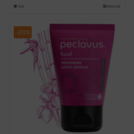
kuni
Vali
Detailid
Sellel
28,00 €
tootel
on
-20%
mitu
varianti.
Valikuid
saab
teha
tootelehel.