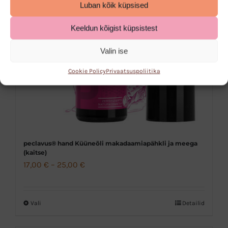
Luban kõik küpsised
teha
Keeldun kõigist küpsistest
tootelehel.
Valin ise
Cookie Policy
Privaatsuspoliitika
peclavus® hand Küüneõli makadaamiapähkli ja meega
(kaitse)
Hinnavahemik:
17,00
€
–
25,00
€
17,00 €
kuni
Vali
Detailid
Sellel
25,00 €
tootel