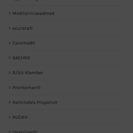
Meditsiiniseadmed
acurata®
Caremed®
BAEHR®
B/S® Klamber
Prontoman®
Remmele's Propolis®
RUCK®
Unguisan®