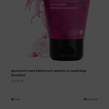
peclavus® hand Kätekreem apelsini ja raudürdiga
(hooldus)
15,00
€
Vali
Detailid
Sellel
tootel