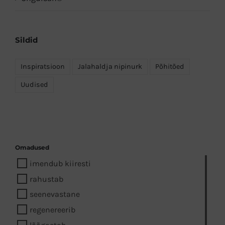
Sildid
Inspiratsioon
Jalahaldja nipinurk
Põhitõed
Uudised
Omadused
imendub kiiresti
rahustab
seenevastane
regenereerib
lõõgastab