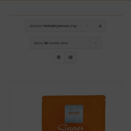
Ostukorv
Brändid
Visioon & Missioon
Järjesta
Vaikejärjestuse
järgi
Kontakt
Näita
32
toodet lehel
Blogi