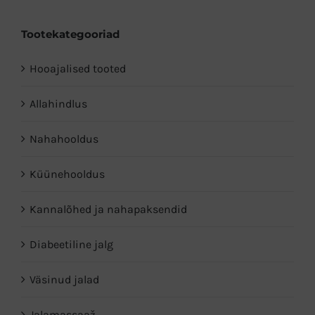
Tootekategooriad
Hooajalised tooted
Allahindlus
Nahahooldus
Küünehooldus
Kannalõhed ja nahapaksendid
Diabeetiline jalg
Väsinud jalad
Jalamassaaž