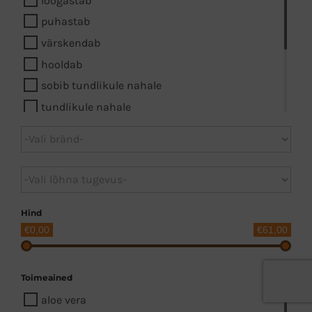
puhastab
värskendab
hooldab
sobib tundlikule nahale
tundlikule nahale
massaažiks
kaitseb
niisutab
niisutab intensiivselt
Hind
€0,00
€61,00
Toimeained
aloe vera