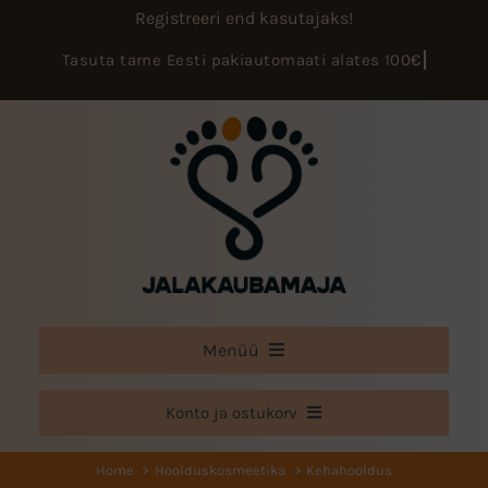
Skip
Registreeri end kasutajaks!
to
content
Menüü
E-pood
Konto ja ostukorv
Teenused
Minu konto
Home
Hoolduskosmeetika
Kehahooldus
Koolitused