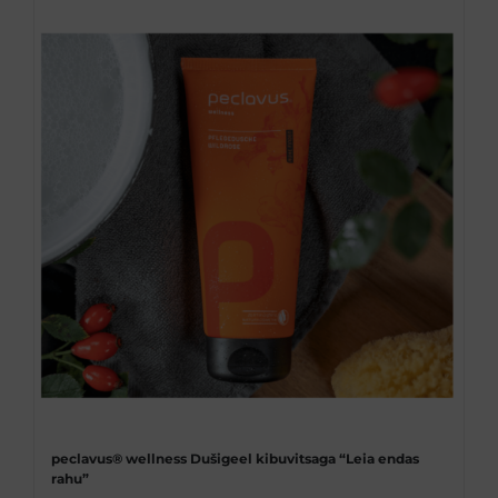
on
mitu
varianti.
Valikuid
saab
teha
tootelehel.
peclavus® wellness Dušigeel kibuvitsaga “Leia endas
rahu”