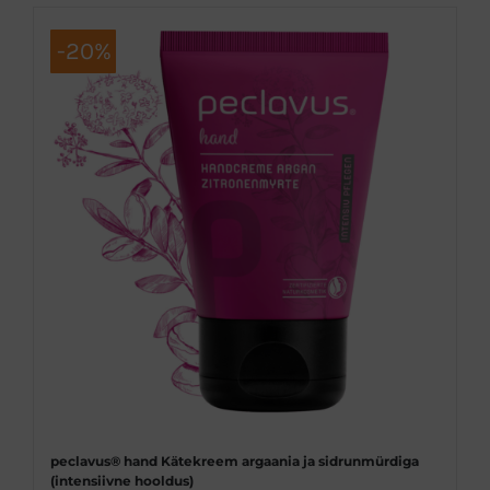
on
-20%
mitu
varianti.
Valikuid
saab
teha
tootelehel.
peclavus® hand Kätekreem argaania ja sidrunmürdiga
(intensiivne hooldus)