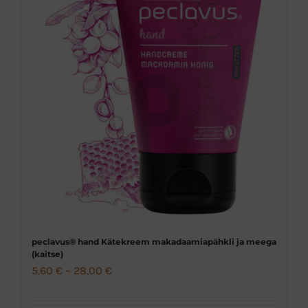
varianti.
Valikuid
saab
teha
tootelehel.
peclavus® hand Kätekreem makadaamiapähkli ja meega
(kaitse)
Hinnavahemik:
5,60
€
–
28,00
€
5,60 €