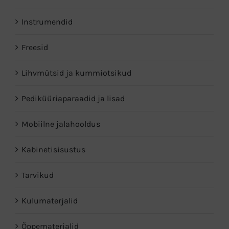
Instrumendid
Freesid
Lihvmütsid ja kummiotsikud
Pediküüri­aparaadid ja lisad
Mobiilne jalahooldus
Kabinetisisustus
Tarvikud
Kulumaterjalid
Õppematerjalid