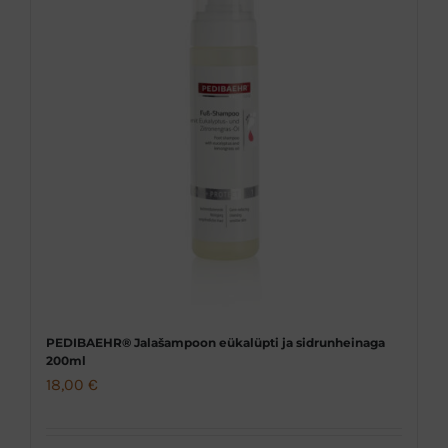
PEDIBAEHR® Jalašampoon eükalüpti ja sidrunheinaga
200ml
18,00
€