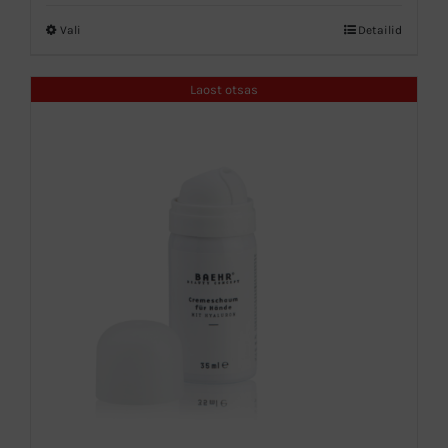
kuni
Vali
Detailid
Sellel
42,00 €
tootel
Laost otsas
on
mitu
varianti.
Valikuid
saab
teha
tootelehel.