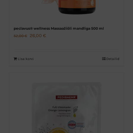
peclavus® wellness Massaažiõli mandliga 500 ml
Algne
Praegune
26,00
€
52,00
€
hind
hind
oli:
on:
Lisa korvi
Detailid
52,00 €.
26,00 €.