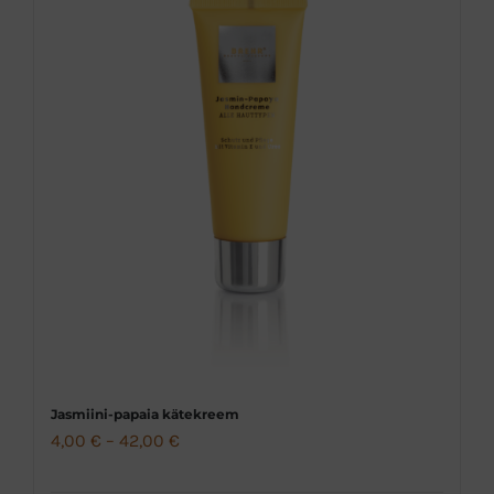
Jasmiini-papaia kätekreem
Hinnavahemik:
4,00
€
–
42,00
€
4,00 €