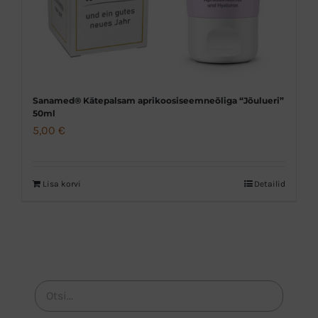
Sanamed® Kätepalsam aprikoosiseemneõliga “Jõulueri”
50ml
5,00
€
Lisa korvi
Detailid