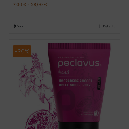
Hinnavahemik:
7,00
€
–
28,00
€
7,00 €
kuni
Vali
Detailid
Sellel
28,00 €
tootel
on
-20%
mitu
varianti.
Valikuid
saab
teha
tootelehel.