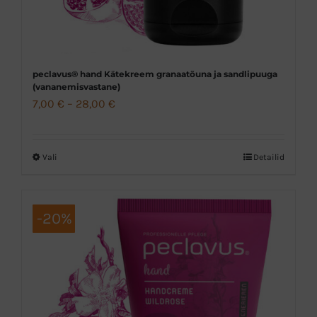
peclavus® hand Kätekreem granaatõuna ja sandlipuuga
(vananemisvastane)
Hinnavahemik:
7,00
€
–
28,00
€
7,00 €
kuni
Vali
Detailid
Sellel
28,00 €
tootel
on
-20%
mitu
varianti.
Valikuid
saab
teha