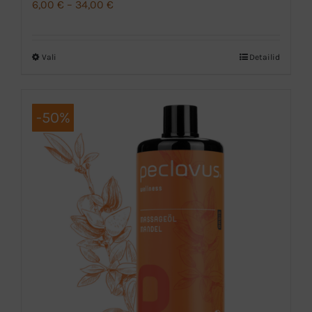
Hinnavahemik:
6,00
€
–
34,00
€
6,00 €
kuni
Vali
Detailid
Sellel
34,00 €
tootel
on
-50%
mitu
varianti.
Valikuid
saab
teha
tootelehel.