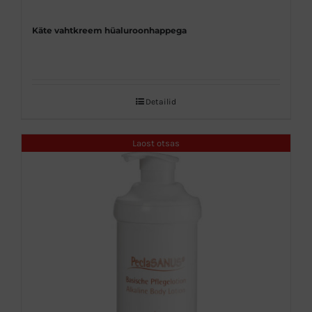
Käte vahtkreem hüaluroonhappega
Detailid
Laost otsas