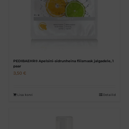
PEDIBAEHR® Apelsini-sidrunheina fliismask jalgadele, 1
paar
3,50
€
Lisa korvi
Detailid