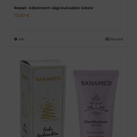
Repair- kätekreem väga kuivadele kätele
13,00
€
Vali
Detailid
Sellel
tootel
on
mitu
varianti.
Valikuid
saab
teha
tootelehel.