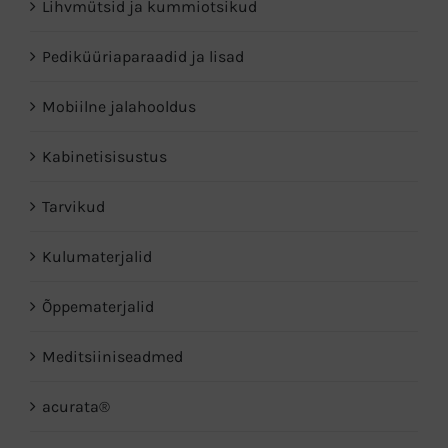
Lihvmütsid ja kummiotsikud
Pediküüri­aparaadid ja lisad
Mobiilne jalahooldus
Kabinetisisustus
Tarvikud
Kulumaterjalid
Õppematerjalid
Meditsiiniseadmed
acurata®