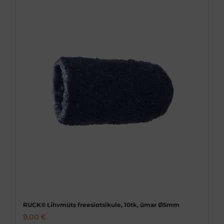
RUCK® Lihvmüts freesiotsikule, 10tk, ümar Ø5mm
9,00
€