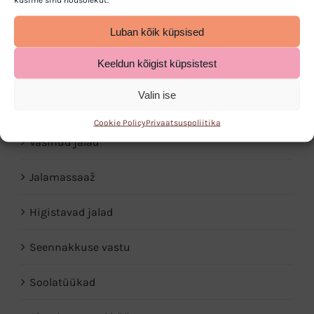
Nahahooldus
Luban kõik küpsised
Küünehooldus
Keeldun kõigist küpsistest
Kannalõhed ja nahapaksendid
Valin ise
Diabeetiline jalg
Cookie Policy
Privaatsuspoliitika
Väsinud jalad
Jalamassaaž
Higistavad jalad
Seennakkuse vastu
Soolatüükad