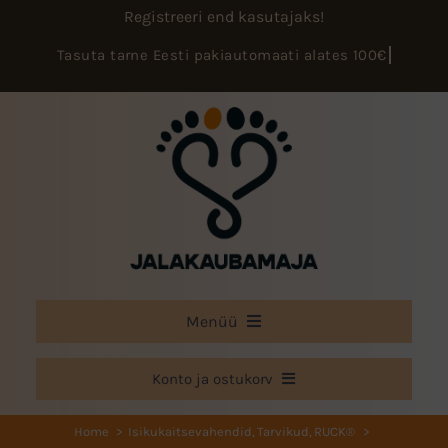
Skip
Registreeri end kasutajaks!
to
content
Menüü
E-pood
Konto ja ostukorv
Teenused
Minu konto
Home
Isikukaitsevahendid
Tarvikud
RUCK®
Koolitused