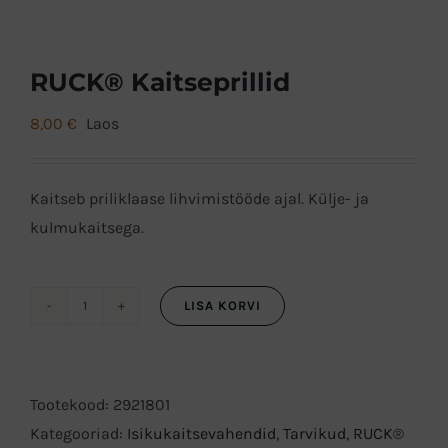
RUCK® Kaitseprillid
8,00
€
Laos
Kaitseb priliklaase lihvimistööde ajal. Külje- ja
kulmukaitsega.
LISA KORVI
RUCK®
Kaitseprillid
kogus
Tootekood:
2921801
Kategooriad:
Isikukaitsevahendid
,
Tarvikud
,
RUCK®