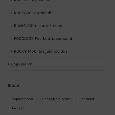
RUCK® Instrumendid
Ruck® Küünekorrektsioon
PODOLOG® Pediküüri­aparaadid
RUCK® Mobiilne jalahooldus
Unguisan®
Sildid
Inspiratsioon
Jalahaldja nipinurk
Põhitõed
Uudised