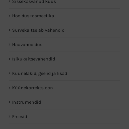
Sissekasvanud küüs
Hoolduskosmeetika
Survekaitse abivahendid
Haavahooldus
Isikukaitsevahendid
Küünelakid, geelid ja lisad
Küünekorrektsioon
Instrumendid
Freesid