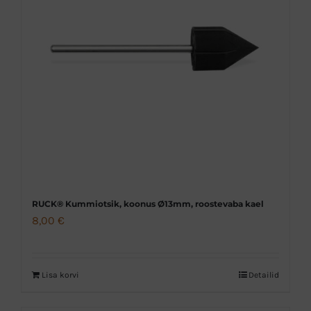
RUCK® Kummiotsik, koonus Ø13mm, roostevaba kael
8,00
€
Lisa korvi
Detailid