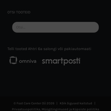
OTSI TOOTEID
Telli tooted Ahtri 6a salongi või pakiautomaati
© Foot Care Center OÜ
2026 | Kõik õigused kaitstud |
Privaatsuspoliitika
,
Müügitingimused
ja
Küpsiste poliitika