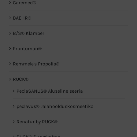
Caremed®
BAEHR®
B/S® Klamber
Prontoman®
Remmele's Propolis®
RUCK®
PeclaSANUS® Aluseline seeria
peclavus® Jalahoolduskosmeetika
Renatur by RUCK®
RUCK® Survekaitse