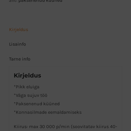
Silt:
paksenenud küüned
kogus
Kirjeldus
Lisainfo
Tarne info
Kirjeldus
*Pikk eluiga
*Väga sujuv töö
*Paksenenud küüned
*Konnasilmade eemaldamiseks
Kiirus: max 30 000 p/min (soovitatav kiirus 40-