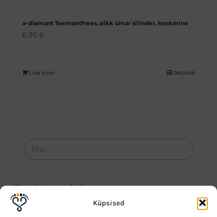
a-diamant Teemantfrees, pikk ümar silinder, keskmine
6,90
€
Lisa korvi
Detailid
Tootekategooriad
Küpsised
Hooajalised tooted