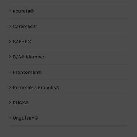
acurata®
Caremed®
BAEHR®
B/S® Klamber
Prontoman®
Remmele's Propolis®
RUCK®
Unguisan®