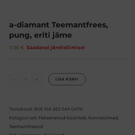
a-diamant Teemantfrees,
pung, eriti jäme
Saadaval järeltellimisel
17,90
€
LISA KORVI
a-
diamant
Teemantfrees,
Tootekood:
806 104 263 544 047N
pung,
Kategooriad:
Paksenenud küüntele
,
Konnasilmad
,
eriti
Teemantfreesid
jäme